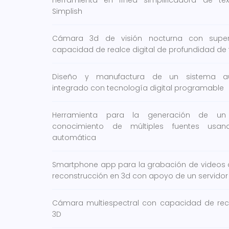
Herramienta en línea simplificadora de tex
Simplish
Cámara 3d de visión nocturna con super
capacidad de realce digital de profundidad de
Diseño y manufactura de un sistema auxi
integrado con tecnología digital programable
Herramienta para la generación de u
conocimiento de múltiples fuentes usa
automática
Smartphone app para la grabación de videos d
reconstrucción en 3d con apoyo de un servido
Cámara multiespectral con capacidad de rec
3D