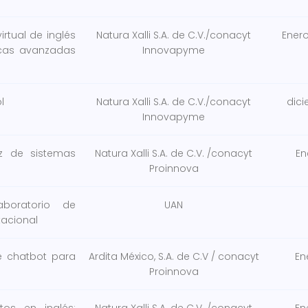
rtual de inglés
Natura Xalli S.A. de C.V./conacyt
Enero
icas avanzadas
Innovapyme
l
Natura Xalli S.A. de C.V./conacyt
dici
Innovapyme
oz de sistemas
Natura Xalli S.A. de C.V. /conacyt
En
Proinnova
aboratorio de
UAN
tacional
e chatbot para
Ardita México, S.A. de C.V / conacyt
En
Proinnova