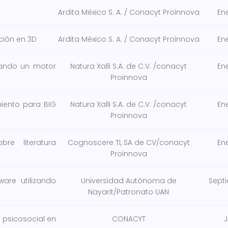
Ardita México S. A. / Conacyt Proinnova
En
ión en 3D
Ardita México S. A. / Conacyt Proinnova
En
sando un motor
Natura Xalli S.A. de C.V. /conacyt
En
Proinnova
iento para BIG
Natura Xalli S.A. de C.V. /conacyt
En
Proinnova
re literatura
Cognoscere TI, SA de CV/conacyt
En
Proinnova
are utilizando
Universidad Autónoma de
Sept
Nayarit/Patronato UAN
 psicosocial en
CONACYT
J