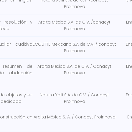
tos en inglés:
Natura Xalli S.A. de C.V. /conacyt
En
Proinnova
 resolución y
Ardita México S.A. de C.V. /conacyt
En
 foco
Proinnova
liar auditivo
ECOUTTE Mexicana S.A de C.V. / conacyt
En
Proinnova
n resumen de
Ardita México S.A. de C.V. / Conacyt
En
ndo abducción
Proinnova
e objetos y su
Natura Xalli S.A. de C.V. / Conacyt
En
r dedicado
Proinnova
onstrucción en
Ardita México S. A. / Conacyt Proinnova
En