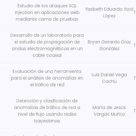
Estudio de los ataques SQL
Yasbeth Eduardo Xool
injection en aplicaciones web
T
López
mediante cama de pruebas
Desarrollo de un laboratorio para
el estudio de propagación de
Bryan Gerardo Díaz
T
ondas electromagnéticas en un
González
cable coaxial
Evaluación de una herramienta
Luis Daniel Vega
para el análisis de anomalías en
T
Cachú
el tráfico de red
Detección y clasificación de
anomalías de tráfico de red a
María de Jesús
T
nivel de flujo usando redes
Vargas Muñoz
bayesianas