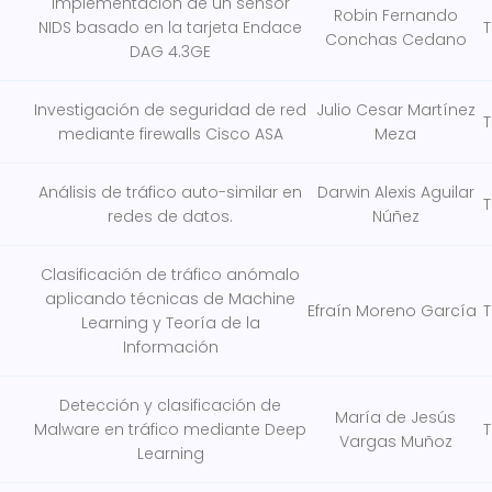
Implementación de un sensor
Robin Fernando
NIDS basado en la tarjeta Endace
T
Conchas Cedano
DAG 4.3GE
Investigación de seguridad de red
Julio Cesar Martínez
T
mediante firewalls Cisco ASA
Meza
Análisis de tráfico auto-similar en
Darwin Alexis Aguilar
T
redes de datos.
Núñez
Clasificación de tráfico anómalo
aplicando técnicas de Machine
Efraín Moreno García
T
Learning y Teoría de la
Información
Detección y clasificación de
María de Jesús
Malware en tráfico mediante Deep
T
Vargas Muñoz
Learning