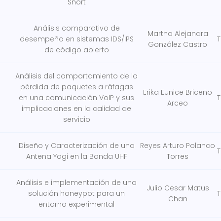
Snort
Análisis comparativo de
Martha Alejandra
desempeño en sistemas IDS/IPS
T
González Castro
de código abierto
Análisis del comportamiento de la
pérdida de paquetes a ráfagas
Erika Eunice Briceño
en una comunicación VoIP y sus
T
Arceo
implicaciones en la calidad de
servicio
Diseño y Caracterización de una
Reyes Arturo Polanco
T
Antena Yagi en la Banda UHF
Torres
Análisis e implementación de una
Julio Cesar Matus
solución honeypot para un
T
Chan
entorno experimental