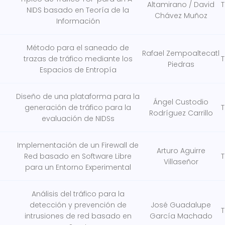
Altamirano / David
T
NIDS basado en Teoría de la
Chávez Muñoz
Información
Método para el saneado de
Rafael Zempoaltecatl
trazas de tráfico mediante los
T
Piedras
Espacios de Entropía
Diseño de una plataforma para la
Ángel Custodio
generación de tráfico para la
T
Rodríguez Carrillo
evaluación de NIDSs
Implementación de un Firewall de
Arturo Aguirre
Red basado en Software Libre
T
Villaseñor
para un Entorno Experimental
Análisis del tráfico para la
detección y prevención de
José Guadalupe
T
intrusiones de red basado en
García Machado